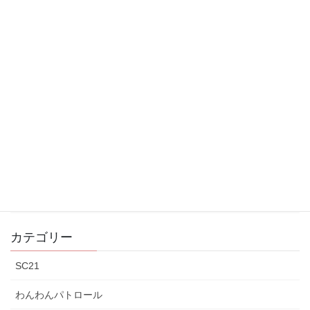
2026年4月2日
クリーン大作戦
2025年12月13日
卓球大会
2025年12月13日
空隊員
2025年11月30日
防災訓練中止
2025年11月9日
カテゴリー
SC21
わんわんパトロール