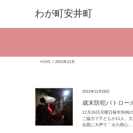
コ
ナ
ン
ビ
わが町安井町
テ
ゲ
ン
ー
ツ
シ
へ
ョ
ス
ン
キ
に
ッ
移
HOME
2022年12月
プ
動
2022年12月28日
歳末防犯パトロー
12月26日月曜日毎年恒例
ご協力で子どもが11人、大
合図に大声で「火の用心」と